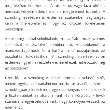
megfelelően illeszkedjen. A túl szoros vagy laza öltözet
nemcsak kényelmetlen, hanem a megjelenést is rontja. A
szmoking esetében is érdemes szakember segítségét
kérni a méretvételhez, hogy az öltözet tökéletesen
passzoljon.
A szmoking sokkal sokoldalúbb, mint a frakk, mivel számos
különböző kiegészítővel kombinálható. A zsebkendő, a
mandzsettagombok és a karóra mind hozzájárulnak az
összhatás fokozásához. A szmoking viselése során
érdemes figyelni a részletekre, mivel ezek határozzák meg
az összképet.
Ezen kívül a szmoking viselése nemcsak a stílusról szól,
hanem egyfajta társadalmi normák betartásáról is. Amikor
szmokingban jelenünk meg egy eseményen, ezzel jelezzük
a tiszteletünket az alkalom iránt, és a körülöttünk lévők
számára is egyértelművé válik, hogy komolyan vesszük az
eseményt.