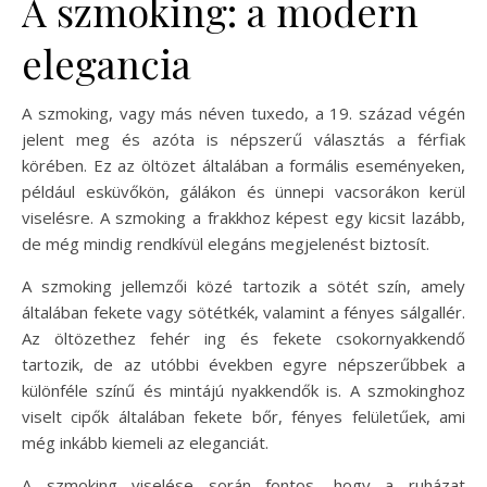
A szmoking: a modern
elegancia
A szmoking, vagy más néven tuxedo, a 19. század végén
jelent meg és azóta is népszerű választás a férfiak
körében. Ez az öltözet általában a formális eseményeken,
például esküvőkön, gálákon és ünnepi vacsorákon kerül
viselésre. A szmoking a frakkhoz képest egy kicsit lazább,
de még mindig rendkívül elegáns megjelenést biztosít.
A szmoking jellemzői közé tartozik a sötét szín, amely
általában fekete vagy sötétkék, valamint a fényes sálgallér.
Az öltözethez fehér ing és fekete csokornyakkendő
tartozik, de az utóbbi években egyre népszerűbbek a
különféle színű és mintájú nyakkendők is. A szmokinghoz
viselt cipők általában fekete bőr, fényes felületűek, ami
még inkább kiemeli az eleganciát.
A szmoking viselése során fontos, hogy a ruházat