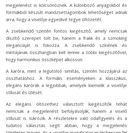
megjelenést is kölcsönöznek. A különböző anyagokból és
formákból készült mandzsettagombok lehetőséget adnak
arra, hogy a viselője egyedivé tegye öltözetét.
A zsebkendő szintén fontos kiegészítő, amely nemcsak
díszítő szerepet tölt be, hanem a frakk és a szmoking
eleganciáját is fokozza. A zsebkendő színének és
mintájának összhangban kell lennie a többi kiegészítővel,
hogy harmonikus összképet alkosson.
A karóra, mint a legutolsó simítás, szintén hozzájárul az
összhatáshoz. A formális eseményeken a klasszikus,
elegáns karórák a legjobbak, amelyek kiemelik a viselője
stílusát és ízlését.
Az elegáns öltözethez választott kiegészítők tehát
nemcsak a megjelenést befolyásolják, hanem a viselő
stílusát is tükrözik. A részletekre való odafigyelés és a
tudatos választás segít abban, hogy a megjelenés
tökéletes legyen, és a viselője magabiztosan léphessen fel