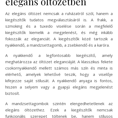
elegáns öltözetben
Az elegáns öltözet nemcsak a ruházatról szól, hanem a
kiegészítők tudatos megválasztásáról is. A frakk, a
szmoking és a tuxedo viselése során a megfelelő
kiegészítők kiemelik a megjelenést, és még inkább
fokozzák az eleganciát. A kiegészítők közé tartozik a
nyakkendő, a mandzsettagomb, a zsebkendő és a karóra.
A nyakkendő a legfontosabb kiegészítő, amely
meghatározza az öltözet eleganciáját. A klasszikus fekete
csokornyakkendő mellett számos más szín és minta is
elérhető, amelyek lehetővé teszik, hogy a viselője
kifejezze saját stílusát. A nyakkendő anyaga is fontos,
hiszen a selyem vagy a gyapjú elegáns megjelenést
biztosít.
A mandzsettagombok szintén elengedhetetlenek az
elegáns öltözethez. Ezek a kiegészítők nemcsak
funkcionális szerepet töltenek be, hanem stílusos