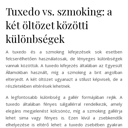
Tuxedo vs. szmoking: a
két öltözet közötti
különbségek
A tuxedo és a szmoking kifejezések sok esetben
felcserélhetően használatosak, de lényeges különbségek
vannak közöttük. A tuxedo kifejezés általában az Egyesült
Államokban használt, míg a szmoking a brit angolban
elterjedt. A két öltözet ugyanazt a stílust képviseli, de a
részletekben eltérések lehetnek.
A legfontosabb különbség a gallér formájában rejlik. A
tuxedo általában fényes sálgallérral rendelkezik, amely
elegáns megjelenést kölcsönöz, míg a szmoking gallérja
lehet sima vagy fényes is. Ezen kívül a zsebkendők
elhelyezése is eltérő lehet: a tuxedo zsebében gyakran