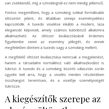
van zsebkendő, míg a szmokingnál ez nem mindig jellemző.
Fontos megemlíteni, hogy a szmoking sokkal formálisabb
öltözetet jelent, és általában ünnepi eseményekhez
kapcsolódik. A tuxedo viselése inkább a modern, laza
eleganciát képviseli, amely számos különböző alkalomra
alkalmazható. Az öltözet kiválasztásánál érdemes
figyelembe venni az esemény jellegét, és ennek
megfelelően dönteni a tuxedo vagy a szmoking mellett.
A megfelelő öltözet kiválasztása nemcsak a megjelenést,
hanem a társadalmi normákhoz való alkalmazkodást is
tükrözi. A tuxedo és a szmoking közötti választás során
ügyelni kell arra, hogy a viselés minden részletében
összhangot teremtsen, és a viselője személyiségét
tükrözze.
A kiegészítők szerepe az