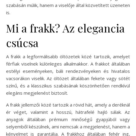
szabásán múlik, hanem a viselője által közvetített üzeneten
is.
Mi a frakk? Az elegancia
csúcsa
A frakk a legformálisabb öltözetek közé tartozik, amelyet
férfiak viselnek különleges alkalmakkor. A frakkot általában
estélyi eseményeken, báli rendezvényeken és hivatalos
vacsorákon viselik. Az öltözet általában fekete vagy sötét
színű, és a klasszikus szabásának köszönhetően rendkívül
elegáns megjelenést biztosít.
A frakk jellemzői közé tartozik a rövid hát, amely a deréknál
ér véget, valamint a hosszú, hátrafelé hajló sálak. Az
anyagok általában prémium minőségű gyapjúból vagy
selyemből készülnek, ami nemcsak a megjelenést, hanem a
kényelmet is garantálja. A frakkhoz általában fehér ing,