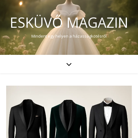
ESKÜVŐ MAGAZIN
Mindent egy helyen a házasságkötésről