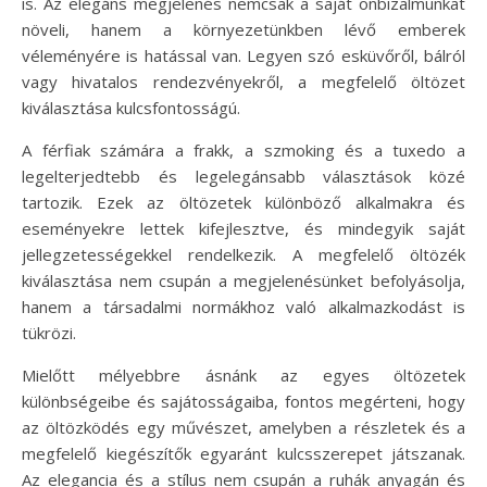
is. Az elegáns megjelenés nemcsak a saját önbizalmunkat
növeli, hanem a környezetünkben lévő emberek
véleményére is hatással van. Legyen szó esküvőről, bálról
vagy hivatalos rendezvényekről, a megfelelő öltözet
kiválasztása kulcsfontosságú.
A férfiak számára a frakk, a szmoking és a tuxedo a
legelterjedtebb és legelegánsabb választások közé
tartozik. Ezek az öltözetek különböző alkalmakra és
eseményekre lettek kifejlesztve, és mindegyik saját
jellegzetességekkel rendelkezik. A megfelelő öltözék
kiválasztása nem csupán a megjelenésünket befolyásolja,
hanem a társadalmi normákhoz való alkalmazkodást is
tükrözi.
Mielőtt mélyebbre ásnánk az egyes öltözetek
különbségeibe és sajátosságaiba, fontos megérteni, hogy
az öltözködés egy művészet, amelyben a részletek és a
megfelelő kiegészítők egyaránt kulcsszerepet játszanak.
Az elegancia és a stílus nem csupán a ruhák anyagán és