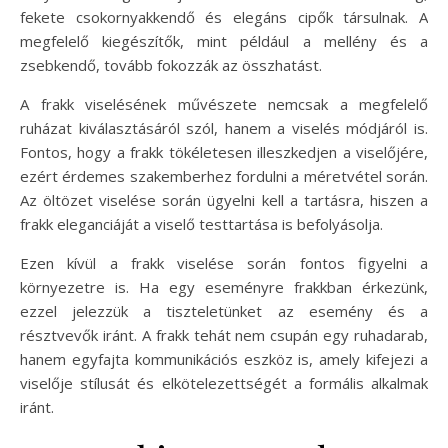
fekete csokornyakkendő és elegáns cipők társulnak. A
megfelelő kiegészítők, mint például a mellény és a
zsebkendő, tovább fokozzák az összhatást.
A frakk viselésének művészete nemcsak a megfelelő
ruházat kiválasztásáról szól, hanem a viselés módjáról is.
Fontos, hogy a frakk tökéletesen illeszkedjen a viselőjére,
ezért érdemes szakemberhez fordulni a méretvétel során.
Az öltözet viselése során ügyelni kell a tartásra, hiszen a
frakk eleganciáját a viselő testtartása is befolyásolja.
Ezen kívül a frakk viselése során fontos figyelni a
környezetre is. Ha egy eseményre frakkban érkezünk,
ezzel jelezzük a tiszteletünket az esemény és a
résztvevők iránt. A frakk tehát nem csupán egy ruhadarab,
hanem egyfajta kommunikációs eszköz is, amely kifejezi a
viselője stílusát és elkötelezettségét a formális alkalmak
iránt.