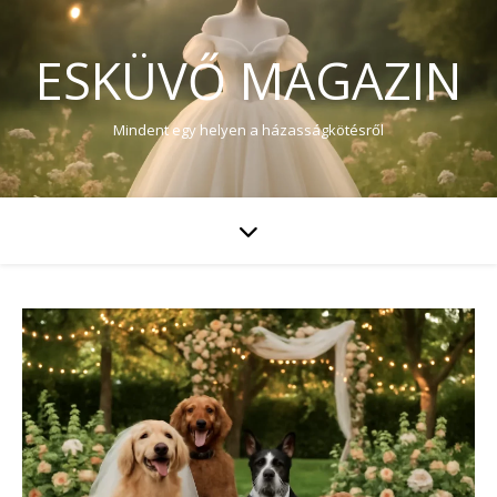
ESKÜVŐ MAGAZIN
Mindent egy helyen a házasságkötésről