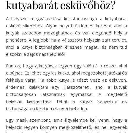
kutyabarát esküvőhöz?
A helyszín megválasztása kulcsfontosságú a kutyabarát
esküvő sikeréhez. Olyan helyet érdemes keresni, ahol a
kutyák szabadon mozoghatnak, és van elegendő hely a
pihenésre. A legjobb, ha a választott helyszín zárt terület,
ahol a kutya biztonságban érezheti magát, és nem tud
elszökni a zajos násznép elől.
Fontos, hogy a kutyának legyen egy külön álló része, ahol
elbújhat. Ez lehet egy kis kuckó, ahol megszokott játékai és
fekhelye várja. Ha több kutya is részt vesz az esküvőn,
érdemes kialakítani egy „játszóteret”, ahol a kutyák
biztonságosan játszhatnak egymással. A megfelelő
helyszín kiválasztása tehát a kutyák kényelme és
biztonsága érdekében elengedhetetlen.
Egy másik szempont, amit figyelembe kell venni, hogy a
helyszín legyen könnyen megközelíthető, és ne legyenek