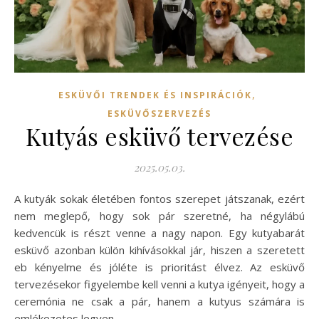
,
ESKÜVŐI TRENDEK ÉS INSPIRÁCIÓK
ESKÜVŐSZERVEZÉS
Kutyás esküvő tervezése
2025.05.03.
A kutyák sokak életében fontos szerepet játszanak, ezért
nem meglepő, hogy sok pár szeretné, ha négylábú
kedvencük is részt venne a nagy napon. Egy kutyabarát
esküvő azonban külön kihívásokkal jár, hiszen a szeretett
eb kényelme és jóléte is prioritást élvez. Az esküvő
tervezésekor figyelembe kell venni a kutya igényeit, hogy a
ceremónia ne csak a pár, hanem a kutyus számára is
emlékezetes legyen.