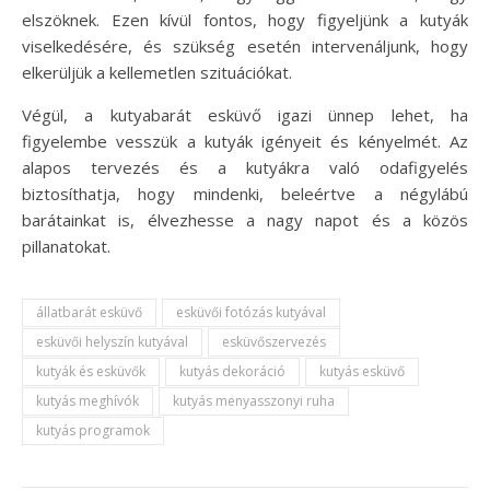
elszöknek. Ezen kívül fontos, hogy figyeljünk a kutyák
viselkedésére, és szükség esetén intervenáljunk, hogy
elkerüljük a kellemetlen szituációkat.
Végül, a kutyabarát esküvő igazi ünnep lehet, ha
figyelembe vesszük a kutyák igényeit és kényelmét. Az
alapos tervezés és a kutyákra való odafigyelés
biztosíthatja, hogy mindenki, beleértve a négylábú
barátainkat is, élvezhesse a nagy napot és a közös
pillanatokat.
állatbarát esküvő
esküvői fotózás kutyával
esküvői helyszín kutyával
esküvőszervezés
kutyák és esküvők
kutyás dekoráció
kutyás esküvő
kutyás meghívók
kutyás menyasszonyi ruha
kutyás programok