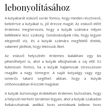
lebonyolításához
A kutyabarát esküvő során fontos, hogy minden résztvevő,
beleértve a kutyákat is, jól érezze magát. Az esküvő előtt
érdemes megtervezni, hogy a kutyák számára milyen
kellékekre lesz szükség. Gondoskodjunk róla, hogy legyen
elegendő víz, és a kutyák számára megfelelő ételek,
valamint játékok, hogy lekössük őket.
Az esküvő helyszínén érdemes kialakítani egy kis
pihenőhelyet is, ahol a kutyák elbújhatnak a zaj elől. Ez
különösen fontos, ha a kutyák hajlamosak stresszesen
reagálni a nagy tömegre. A saját kutyaágy vagy egy
ismerős takaró segíthet abban, hogy a kutyák
otthonosabban érezzék magukat.
A kutyák biztonsága érdekében érdemes biztosítani, hogy
a helyszín kerített területen legyen, ahol a kutyák szabadon
futkározhatnak, anélkül, hogy aggódnunk kellene, hogy