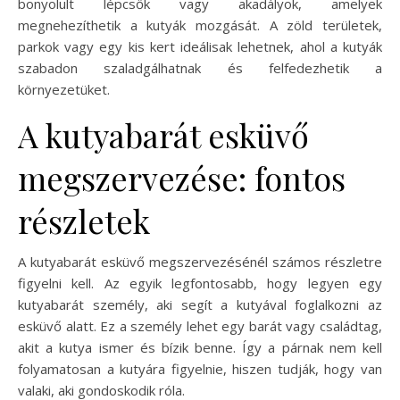
bonyolult lépcsők vagy akadályok, amelyek
megnehezíthetik a kutyák mozgását. A zöld területek,
parkok vagy egy kis kert ideálisak lehetnek, ahol a kutyák
szabadon szaladgálhatnak és felfedezhetik a
környezetüket.
A kutyabarát esküvő
megszervezése: fontos
részletek
A kutyabarát esküvő megszervezésénél számos részletre
figyelni kell. Az egyik legfontosabb, hogy legyen egy
kutyabarát személy, aki segít a kutyával foglalkozni az
esküvő alatt. Ez a személy lehet egy barát vagy családtag,
akit a kutya ismer és bízik benne. Így a párnak nem kell
folyamatosan a kutyára figyelnie, hiszen tudják, hogy van
valaki, aki gondoskodik róla.