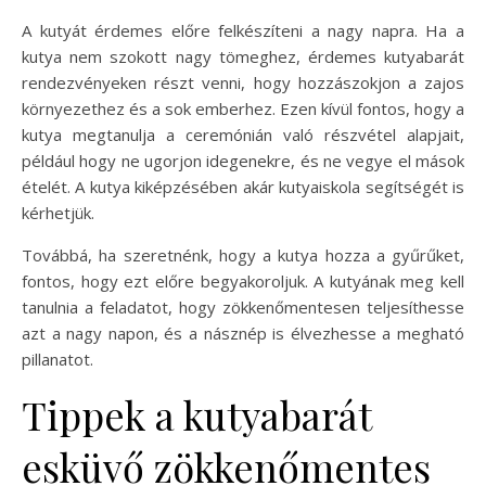
A kutyát érdemes előre felkészíteni a nagy napra. Ha a
kutya nem szokott nagy tömeghez, érdemes kutyabarát
rendezvényeken részt venni, hogy hozzászokjon a zajos
környezethez és a sok emberhez. Ezen kívül fontos, hogy a
kutya megtanulja a ceremónián való részvétel alapjait,
például hogy ne ugorjon idegenekre, és ne vegye el mások
ételét. A kutya kiképzésében akár kutyaiskola segítségét is
kérhetjük.
Továbbá, ha szeretnénk, hogy a kutya hozza a gyűrűket,
fontos, hogy ezt előre begyakoroljuk. A kutyának meg kell
tanulnia a feladatot, hogy zökkenőmentesen teljesíthesse
azt a nagy napon, és a násznép is élvezhesse a megható
pillanatot.
Tippek a kutyabarát
esküvő zökkenőmentes