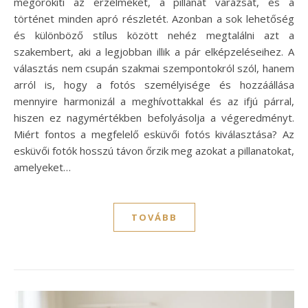
megörökíti az érzelmeket, a pillanat varázsát, és a
történet minden apró részletét. Azonban a sok lehetőség
és különböző stílus között nehéz megtalálni azt a
szakembert, aki a legjobban illik a pár elképzeléseihez. A
választás nem csupán szakmai szempontokról szól, hanem
arról is, hogy a fotós személyisége és hozzáállása
mennyire harmonizál a meghívottakkal és az ifjú párral,
hiszen ez nagymértékben befolyásolja a végeredményt.
Miért fontos a megfelelő esküvői fotós kiválasztása? Az
esküvői fotók hosszú távon őrzik meg azokat a pillanatokat,
amelyeket…
TOVÁBB