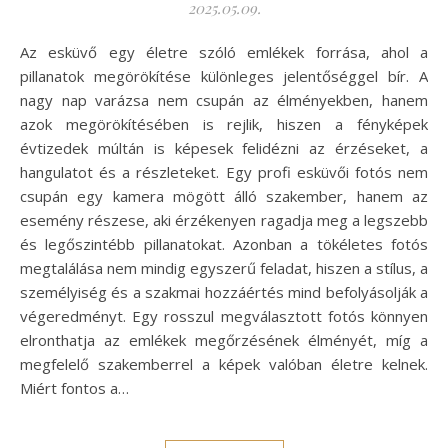
2025.05.09.
Az esküvő egy életre szóló emlékek forrása, ahol a
pillanatok megörökítése különleges jelentőséggel bír. A
nagy nap varázsa nem csupán az élményekben, hanem
azok megörökítésében is rejlik, hiszen a fényképek
évtizedek múltán is képesek felidézni az érzéseket, a
hangulatot és a részleteket. Egy profi esküvői fotós nem
csupán egy kamera mögött álló szakember, hanem az
esemény részese, aki érzékenyen ragadja meg a legszebb
és legőszintébb pillanatokat. Azonban a tökéletes fotós
megtalálása nem mindig egyszerű feladat, hiszen a stílus, a
személyiség és a szakmai hozzáértés mind befolyásolják a
végeredményt. Egy rosszul megválasztott fotós könnyen
elronthatja az emlékek megőrzésének élményét, míg a
megfelelő szakemberrel a képek valóban életre kelnek.
Miért fontos a…