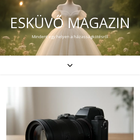
ESKÜVŐ MAGAZIN
Mindent egy helyen a házasságkötésről