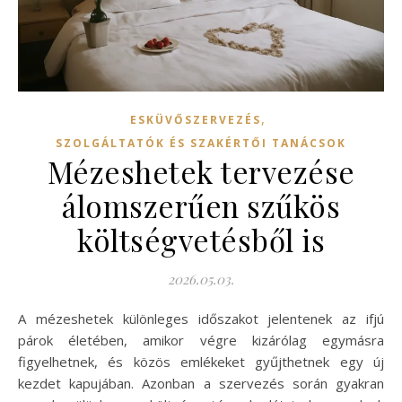
,
ESKÜVŐSZERVEZÉS
SZOLGÁLTATÓK ÉS SZAKÉRTŐI TANÁCSOK
Mézeshetek tervezése
álomszerűen szűkös
költségvetésből is
2026.05.03.
A mézeshetek különleges időszakot jelentenek az ifjú
párok életében, amikor végre kizárólag egymásra
figyelhetnek, és közös emlékeket gyűjthetnek egy új
kezdet kapujában. Azonban a szervezés során gyakran