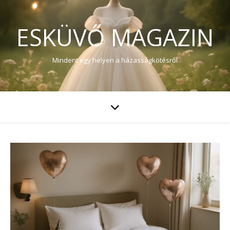
ESKÜVŐ MAGAZIN
Mindent egy helyen a házasságkötésről