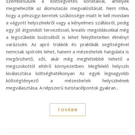
szembesülünk a költségvetés korlátaival, amelyek
megnehezítik az álomutazás megvalósítását. Nem ritka,
hogy a pénzügyi keretek szűkössége miatt le kell mondani
a vágyott helyszínekről vagy a kényelmes szállásról, pedig
egy jól átgondolt tervezéssel, kreatív megoldásokkal még
a legszűkebb büdzséből is lehet felejthetetlen élményt
varázsolni. Az apró trükkök és praktikák segítségével
nemcsak spórolni lehet, hanem a mézeshetek hangulata is
megőrizhető, sőt, akár még meghittebbé tehető a
megszokottól eltérő környezetben. Megfelelő helyszín
kiválasztása költséghatékonyan Az egyik legnagyobb
költségtényező a mézeshetek helyszínének
megválasztása. A népszerű turistacélpontok gyakran…
TOVÁBB