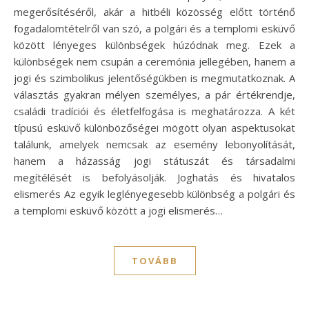
megerősítéséről, akár a hitbéli közösség előtt történő
fogadalomtételről van szó, a polgári és a templomi esküvő
között lényeges különbségek húzódnak meg. Ezek a
különbségek nem csupán a ceremónia jellegében, hanem a
jogi és szimbolikus jelentőségükben is megmutatkoznak. A
választás gyakran mélyen személyes, a pár értékrendje,
családi tradíciói és életfelfogása is meghatározza. A két
típusú esküvő különbözőségei mögött olyan aspektusokat
találunk, amelyek nemcsak az esemény lebonyolítását,
hanem a házasság jogi státuszát és társadalmi
megítélését is befolyásolják. Joghatás és hivatalos
elismerés Az egyik leglényegesebb különbség a polgári és
a templomi esküvő között a jogi elismerés…
TOVÁBB