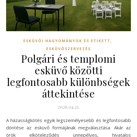
,
ESKÜVŐI HAGYOMÁNYOK ÉS ETIKETT
ESKÜVŐSZERVEZÉS
Polgári és templomi
esküvő közötti
legfontosabb különbségek
áttekintése
2026.04.21.
A házasságkötés egyik legszemélyesebb és legfontosabb
döntése az esküvő formájának megválasztása. Akár az
örök elköteleződés ünnepélyes, hivatalos