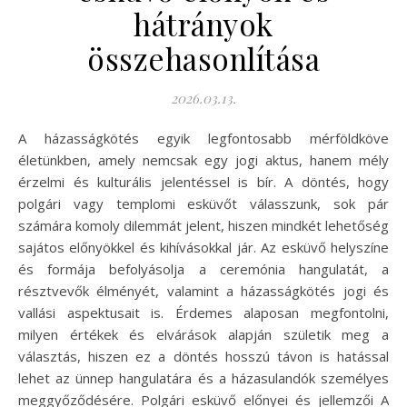
hátrányok
összehasonlítása
2026.03.13.
A házasságkötés egyik legfontosabb mérföldköve
életünkben, amely nemcsak egy jogi aktus, hanem mély
érzelmi és kulturális jelentéssel is bír. A döntés, hogy
polgári vagy templomi esküvőt válasszunk, sok pár
számára komoly dilemmát jelent, hiszen mindkét lehetőség
sajátos előnyökkel és kihívásokkal jár. Az esküvő helyszíne
és formája befolyásolja a ceremónia hangulatát, a
résztvevők élményét, valamint a házasságkötés jogi és
vallási aspektusait is. Érdemes alaposan megfontolni,
milyen értékek és elvárások alapján születik meg a
választás, hiszen ez a döntés hosszú távon is hatással
lehet az ünnep hangulatára és a házasulandók személyes
meggyőződésére. Polgári esküvő előnyei és jellemzői A