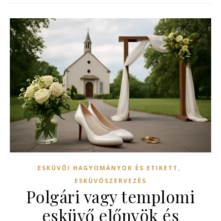
,
ESKÜVŐI HAGYOMÁNYOK ÉS ETIKETT
ESKÜVŐSZERVEZÉS
Polgári vagy templomi
esküvő előnyök és