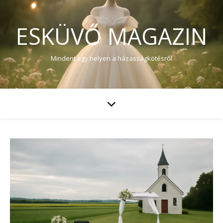
ESKÜVŐ MAGAZIN
Mindent egy helyen a házasságkötésről