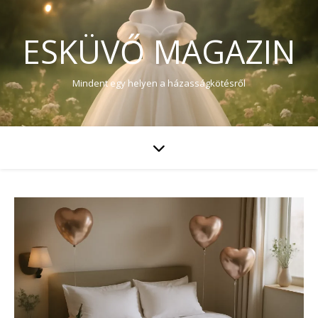
ESKÜVŐ MAGAZIN
Mindent egy helyen a házasságkötésről