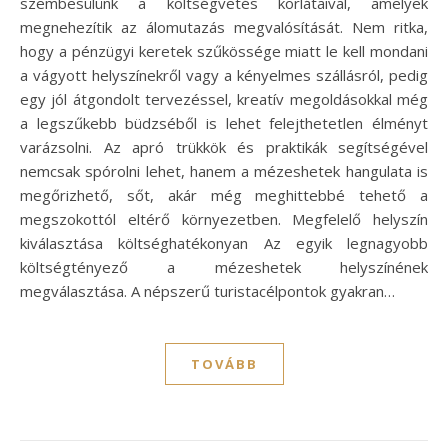
szembesülünk a költségvetés korlátaival, amelyek
megnehezítik az álomutazás megvalósítását. Nem ritka,
hogy a pénzügyi keretek szűkössége miatt le kell mondani
a vágyott helyszínekről vagy a kényelmes szállásról, pedig
egy jól átgondolt tervezéssel, kreatív megoldásokkal még
a legszűkebb büdzséből is lehet felejthetetlen élményt
varázsolni. Az apró trükkök és praktikák segítségével
nemcsak spórolni lehet, hanem a mézeshetek hangulata is
megőrizhető, sőt, akár még meghittebbé tehető a
megszokottól eltérő környezetben. Megfelelő helyszín
kiválasztása költséghatékonyan Az egyik legnagyobb
költségtényező a mézeshetek helyszínének
megválasztása. A népszerű turistacélpontok gyakran…
TOVÁBB