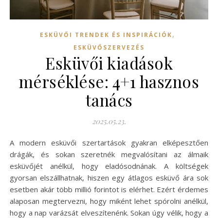
,
ESKÜVŐI TRENDEK ÉS INSPIRÁCIÓK
ESKÜVŐSZERVEZÉS
Esküvői kiadások
mérséklése: 4+1 hasznos
tanács
2025.05.23.
A modern esküvői szertartások gyakran elképesztően
drágák, és sokan szeretnék megvalósítani az álmaik
esküvőjét anélkül, hogy eladósodnának. A költségek
gyorsan elszállhatnak, hiszen egy átlagos esküvő ára sok
esetben akár több millió forintot is elérhet. Ezért érdemes
alaposan megtervezni, hogy miként lehet spórolni anélkül,
hogy a nap varázsát elveszítenénk. Sokan úgy vélik, hogy a