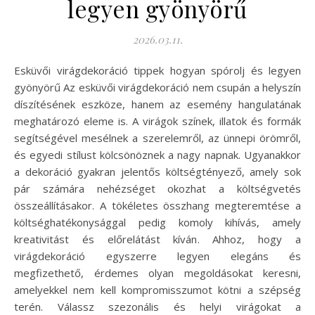
legyen gyönyörű
2026.03.11.
Esküvői virágdekoráció tippek hogyan spórolj és legyen
gyönyörű Az esküvői virágdekoráció nem csupán a helyszín
díszítésének eszköze, hanem az esemény hangulatának
meghatározó eleme is. A virágok színek, illatok és formák
segítségével mesélnek a szerelemről, az ünnepi örömről,
és egyedi stílust kölcsönöznek a nagy napnak. Ugyanakkor
a dekoráció gyakran jelentős költségtényező, amely sok
pár számára nehézséget okozhat a költségvetés
összeállításakor. A tökéletes összhang megteremtése a
költséghatékonysággal pedig komoly kihívás, amely
kreativitást és előrelátást kíván. Ahhoz, hogy a
virágdekoráció egyszerre legyen elegáns és
megfizethető, érdemes olyan megoldásokat keresni,
amelyekkel nem kell kompromisszumot kötni a szépség
terén. Válassz szezonális és helyi virágokat a