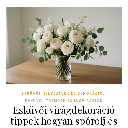
,
ESKÜVŐI HELYSZÍNEK ÉS DEKORÁCIÓ
ESKÜVŐI TRENDEK ÉS INSPIRÁCIÓK
Esküvői virágdekoráció
tippek hogyan spórolj és