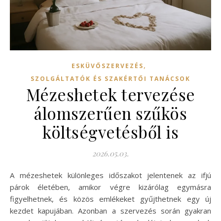
,
ESKÜVŐSZERVEZÉS
SZOLGÁLTATÓK ÉS SZAKÉRTŐI TANÁCSOK
Mézeshetek tervezése
álomszerűen szűkös
költségvetésből is
2026.05.03.
A mézeshetek különleges időszakot jelentenek az ifjú
párok életében, amikor végre kizárólag egymásra
figyelhetnek, és közös emlékeket gyűjthetnek egy új
kezdet kapujában. Azonban a szervezés során gyakran