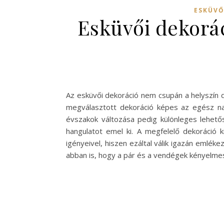
ESKÜVŐ
Esküvői dekorác
Az esküvői dekoráció nem csupán a helyszín dí
megválasztott dekoráció képes az egész na
évszakok változása pedig különleges lehető
hangulatot emel ki. A megfelelő dekoráció
igényeivel, hiszen ezáltal válik igazán emlé
abban is, hogy a pár és a vendégek kényelme