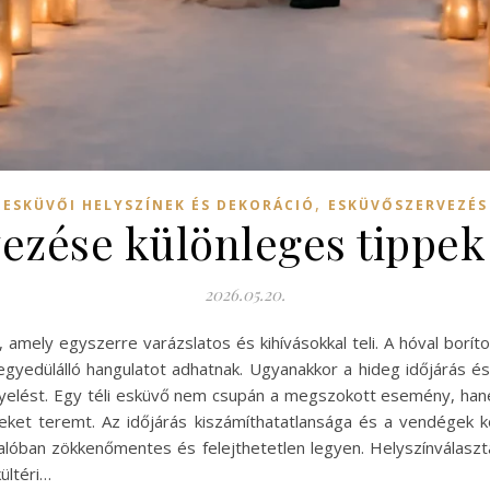
,
ESKÜVŐI HELYSZÍNEK ÉS DEKORÁCIÓ
ESKÜVŐSZERVEZÉS
vezése különleges tippek
2026.05.20.
 amely egyszerre varázslatos és kihívásokkal teli. A hóval borí
gyedülálló hangulatot adhatnak. Ugyanakkor a hideg időjárás é
gyelést. Egy téli esküvő nem csupán a megszokott esemény, ha
eket teremt. Az időjárás kiszámíthatatlansága és a vendégek k
alóban zökkenőmentes és felejthetetlen legyen. Helyszínválaszt
ültéri…