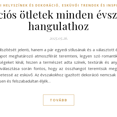
,
I HELYSZÍNEK ÉS DEKORÁCIÓ
ESKÜVŐI TRENDEK ÉS INSP
iós ötletek minden évsz
hangulathoz
2025.05.26.
szítését jelenti, hanem a pár egyedi stílusának és a választott 
pot meghatározó atmoszférát teremteni, legyen szó romantik
ségeket kínál, hiszen a természet adta színek, textúrák és 
 kiválasztása során fontos, hogy az összhangot teremtsük meg
kezetessé az esküvő. Az évszakokhoz igazított dekoráció nemcsa
sen és felszabadultan éljék…
TOVÁBB