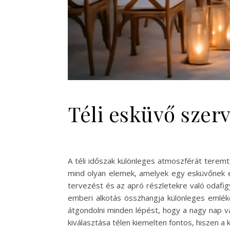
Téli esküvő szer
A téli időszak különleges atmoszférát teremt,
mind olyan elemek, amelyek egy esküvőnek e
tervezést és az apró részletekre való odafi
emberi alkotás összhangja különleges emlék
átgondolni minden lépést, hogy a nagy nap v
kiválasztása télen kiemelten fontos, hiszen a k