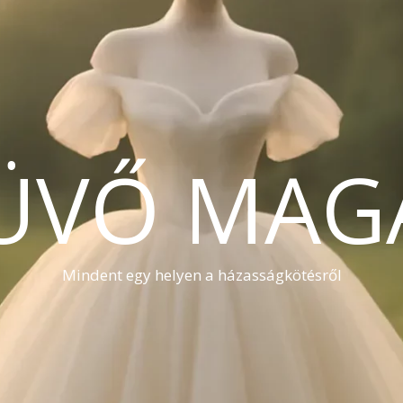
ÜVŐ MAG
Mindent egy helyen a házasságkötésről