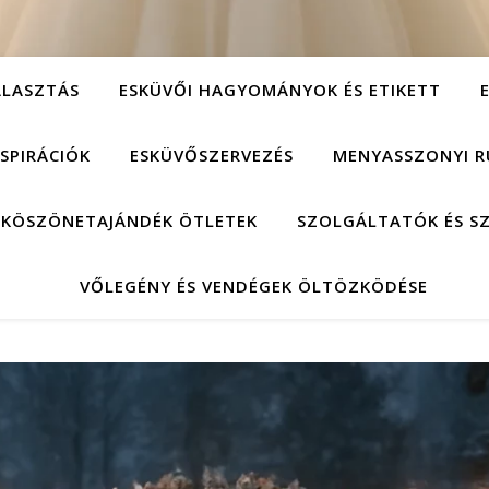
ÁLASZTÁS
ESKÜVŐI HAGYOMÁNYOK ÉS ETIKETT
NSPIRÁCIÓK
ESKÜVŐSZERVEZÉS
MENYASSZONYI R
 KÖSZÖNETAJÁNDÉK ÖTLETEK
SZOLGÁLTATÓK ÉS S
VŐLEGÉNY ÉS VENDÉGEK ÖLTÖZKÖDÉSE