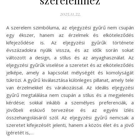
2025.11.22.
A szerelem szimbóluma, az eljegyzési gyűrű nem csupán
egy ékszer, hanem az érzelmek és elköteleződés
kifejeződése is. Az eljegyzési gyűrűk története
évszázadokra nyúlik vissza, és az idők során sokat
változott a design, a stílus és az anyaghasználat. Az
eljegyzési gyűrűk viselése a szeretet és az elköteleződés
jelképe, amely a kapcsolat mélységét és komolyságát
tükrözi. A gyűrű kiválasztása különleges pillanat, amely tele
van érzelmekkel és várakozással. Az ideális eljegyzési
gyűrű megtalálása nem csupán a stílus és a megjelenés
kérdése; sokkal inkább a személyes preferenciák, a
jövőbeli esküvő tervezése és az egyéni ízlés
összehangolásáról szól. Az eljegyzési gyűrű nemcsak a
szeretet kifejezését jelenti, hanem a közös élet és a jövő
ígéretét is,…