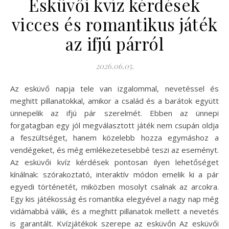
Esküvői kvíz kérdések
vicces és romantikus játék
az ifjú párról
2026.06.05.
Az esküvő napja tele van izgalommal, nevetéssel és
meghitt pillanatokkal, amikor a család és a barátok együtt
ünnepelik az ifjú pár szerelmét. Ebben az ünnepi
forgatagban egy jól megválasztott játék nem csupán oldja
a feszültséget, hanem közelebb hozza egymáshoz a
vendégeket, és még emlékezetesebbé teszi az eseményt.
Az esküvői kvíz kérdések pontosan ilyen lehetőséget
kínálnak: szórakoztató, interaktív módon emelik ki a pár
egyedi történetét, miközben mosolyt csalnak az arcokra.
Egy kis játékosság és romantika elegyével a nagy nap még
vidámabbá válik, és a meghitt pillanatok mellett a nevetés
is garantált. Kvízjátékok szerepe az esküvőn Az esküvői