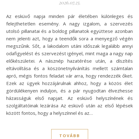
2026.07.25.
Az esküvő napja minden pár életében különleges és
felejthetetlen esemény. A nagy izgalom, a szervezés
utolsó pillanatai és a boldog pillanatok együttese azonban
nem jelenti azt, hogy a teendők sora a menyegző végén
megszűnik. Sőt, a lakodalom utáni időszak legalább annyi
odafigyelést és szervezést igényel, mint maga a nagy nap
előkészületei. A násznép hazatérése után, a díszítés
eltávolítása és a köszönetnyilvánítás mellett számtalan
apró, mégis fontos feladat vár arra, hogy rendezzék őket.
Ezek az ügyek hozzájárulnak ahhoz, hogy a közös élet
gördülékenyen induljon, és a pár nyugodtan élvezhesse
házasságuk első napjait. Az esküvő helyszínének és
szolgáltatóinak lezárása Az esküvő után az első lépések
között fontos, hogy a helyszínnel és az…
TOVÁBB