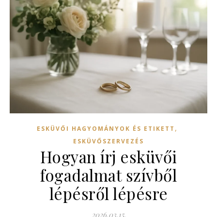
,
ESKÜVŐI HAGYOMÁNYOK ÉS ETIKETT
ESKÜVŐSZERVEZÉS
Hogyan írj esküvői
fogadalmat szívből
lépésről lépésre
2026.03.15.