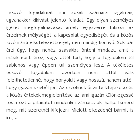
Esküvői fogadalmat írni sokak számára izgalmas,
ugyanakkor kihívást jelentő feladat. Egy olyan személyes
ígéret megfogalmazása, amely egyszerre tükrözi az
érzelmek mélységét, a kapcsolat egyediségét és a közös
jövő iránti elkötelezettséget, nem mindig könnyű. Sok pár
érzi úgy, hogy nehéz szavakba önteni mindazt, amit a
másik iránt érez, vagy attól tart, hogy a fogadalom túl
sablonos vagy éppen túl személyes lesz. A tökéletes
esküvői fogadalom azonban nem attól válik
felejthetetlenné, hogy bonyolult vagy hosszú, hanem attól,
hogy igazán szívből jön. Az érzelmek őszinte kifejezése és
a közös értékek megjelenítése az, ami igazán különlegessé
teszi ezt a pillanatot mindenki számára, aki hallja. Ismerd
meg, mit szeretnél kifejezni Mielőtt elkezdenél bármit is
írni,…
TOVÁBB