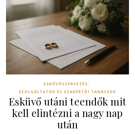
,
ESKÜVŐSZERVEZÉS
SZOLGÁLTATÓK ÉS SZAKÉRTŐI TANÁCSOK
Esküvő utáni teendők mit
kell elintézni a nagy nap
után