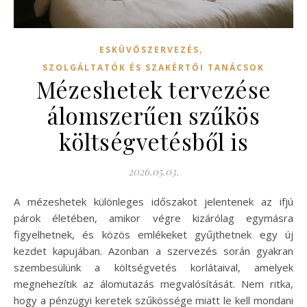
,
ESKÜVŐSZERVEZÉS
SZOLGÁLTATÓK ÉS SZAKÉRTŐI TANÁCSOK
Mézeshetek tervezése
álomszerűen szűkös
költségvetésből is
2026.05.03.
A mézeshetek különleges időszakot jelentenek az ifjú
párok életében, amikor végre kizárólag egymásra
figyelhetnek, és közös emlékeket gyűjthetnek egy új
kezdet kapujában. Azonban a szervezés során gyakran
szembesülünk a költségvetés korlátaival, amelyek
megnehezítik az álomutazás megvalósítását. Nem ritka,
hogy a pénzügyi keretek szűkössége miatt le kell mondani