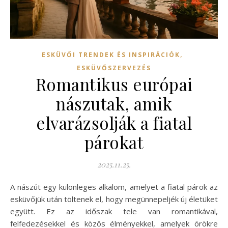
,
ESKÜVŐI TRENDEK ÉS INSPIRÁCIÓK
ESKÜVŐSZERVEZÉS
Romantikus európai
nászutak, amik
elvarázsolják a fiatal
párokat
2025.11.25.
A nászút egy különleges alkalom, amelyet a fiatal párok az
esküvőjük után töltenek el, hogy megünnepeljék új életüket
együtt. Ez az időszak tele van romantikával,
felfedezésekkel és közös élményekkel, amelyek örökre