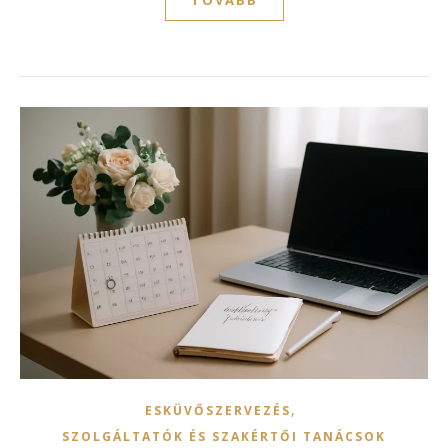
,
ESKÜVŐSZERVEZÉS
SZOLGÁLTATÓK ÉS SZAKÉRTŐI TANÁCSOK