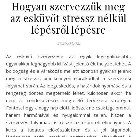
Hogyan szervezzük meg
az esküvőt stressz nélkül
lépésről lépésre
2026.03.02.
Az esküvő szervezése az egyik legizgalmasabb,
ugyanakkor legnagyobb kihívást jelentő élethelyzet lehet. A
boldogság és a várakozás mellett azonban gyakran jelenik
meg a stressz, ami könnyen eluralkodhat a szervezési
folyamat során. Az idegeskedés, a határidők nyomása és a
rengeteg döntés megterhelő lehet, különösen akkor, ha
nem áll rendelkezésre megfelelő tervezési stratégia.
Fontos, hogy a nagy nap előtti időszak ne csak izgalommal,
hanem harmóniával és nyugalommal teljen, hiszen a
szervezés folyamata is része az örömteli élménynek. A
kulcs a tudatos előkészületben és a jól átgondolt
lépésekben rejlik, amelyek segítségével elkerülhető a