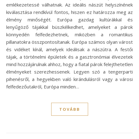
emlékezetessé válhatnak. Az ideális nászút helyszínének
kiválasztása rendkívül fontos, hiszen ez határozza meg az
élmény minőségét. Európa gazdag kultúrákkal és
lenyűgöző tájakkal büszkélkedhet, amelyeket a párok
könnyedén felfedezhetnek, miközben a romantikus
pillanatokra összpontosítanak. Európa számos olyan várost
és vidéket kínál, amelyek ideálisak a nászútra. A festői
tájak, a történelmi épületek és a gasztronómiai élvezetek
mind hozzájárulnak ahhoz, hogy a fiatal párok felejthetetlen
élményeket szerezhessenek. Legyen szó a tengerparti
pihenésről, a hegyekben való kirándulásról vagy a városi
felfedezőutakról, Európa minden…
TOVÁBB