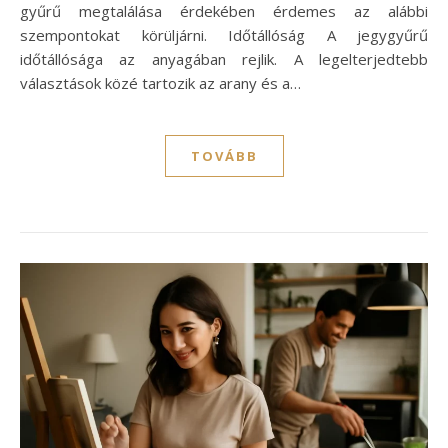
gyűrű megtalálása érdekében érdemes az alábbi
szempontokat körüljárni. Időtállóság A jegygyűrű
időtállósága az anyagában rejlik. A legelterjedtebb
választások közé tartozik az arany és a…
TOVÁBB