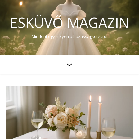
ESKÜVŐ MAGAZIN
Mindent egy helyen a házasságkötésről