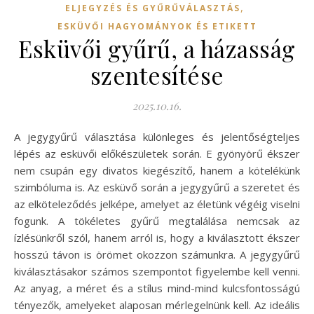
,
ELJEGYZÉS ÉS GYŰRŰVÁLASZTÁS
ESKÜVŐI HAGYOMÁNYOK ÉS ETIKETT
Esküvői gyűrű, a házasság
szentesítése
2025.10.16.
A jegygyűrű választása különleges és jelentőségteljes
lépés az esküvői előkészületek során. E gyönyörű ékszer
nem csupán egy divatos kiegészítő, hanem a kötelékünk
szimbóluma is. Az esküvő során a jegygyűrű a szeretet és
az elköteleződés jelképe, amelyet az életünk végéig viselni
fogunk. A tökéletes gyűrű megtalálása nemcsak az
ízlésünkről szól, hanem arról is, hogy a kiválasztott ékszer
hosszú távon is örömet okozzon számunkra. A jegygyűrű
kiválasztásakor számos szempontot figyelembe kell venni.
Az anyag, a méret és a stílus mind-mind kulcsfontosságú
tényezők, amelyeket alaposan mérlegelnünk kell. Az ideális