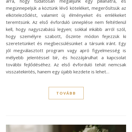
arra, hogy tudatosan megálljunk egy pillanatra, és
megünnepeljük a köztünk lévő köteléket, megerősítsük az
elköteleződést, valamint új élményeket és emlékeket
teremtsünk. Az első évforduló ünneplése nem feltétlenül
kell, hogy nagyszabású legyen; sokkal inkább arról szól,
hogy személyre szabott, őszinte módon fejezzük ki
szeretetünket és megbecsülésünket a társunk iránt. Egy
jól megválasztott program vagy apró figyelmesség is
mélyebb jelentéssel bír, és hozzájárulhat a kapcsolat
további fejlődéséhez. Az első évforduló tehát nemcsak
visszatekintés, hanem egy újabb kezdete is lehet…
TOVÁBB