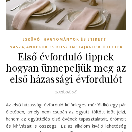
,
ESKÜVŐI HAGYOMÁNYOK ÉS ETIKETT
NÁSZAJÁNDÉKOK ÉS KÖSZÖNETAJÁNDÉK ÖTLETEK
Első évforduló tippek
hogyan ünnepeljük meg az
első házassági évfordulót
2026.08.08.
Az első házassági évforduló különleges mérföldkő egy pár
életében, amely nem csupán az együtt töltött időt jelzi,
hanem az együttélés első évének tapasztalatait, örömeit
és kihívásait is összegzi. Ez az alkalom kiváló lehetőség