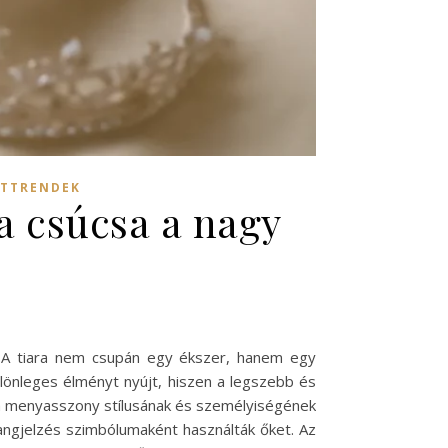
ATTRENDEK
a csúcsa a nagy
on. A tiara nem csupán egy ékszer, hanem egy
ülönleges élményt nyújt, hiszen a legszebb és
m a menyasszony stílusának és személyiségének
rangjelzés szimbólumaként használták őket. Az