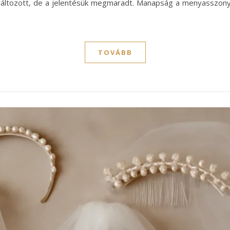
 változott, de a jelentésük megmaradt. Manapság a menyasszony
TOVÁBB