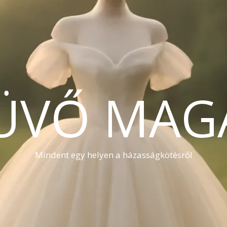
ÜVŐ MAG
Mindent egy helyen a házasságkötésről