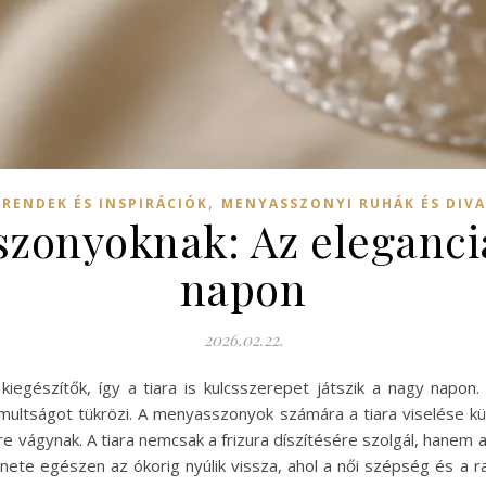
,
TRENDEK ÉS INSPIRÁCIÓK
MENYASSZONYI RUHÁK ÉS DIV
zonyoknak: Az eleganci
napon
2026.02.22.
kiegészítők, így a tiara is kulcsszerepet játszik a nagy nap
omultságot tükrözi. A menyasszonyok számára a tiara viselése k
re vágynak. A tiara nemcsak a frizura díszítésére szolgál, hane
ténete egészen az ókorig nyúlik vissza, ahol a női szépség és a 