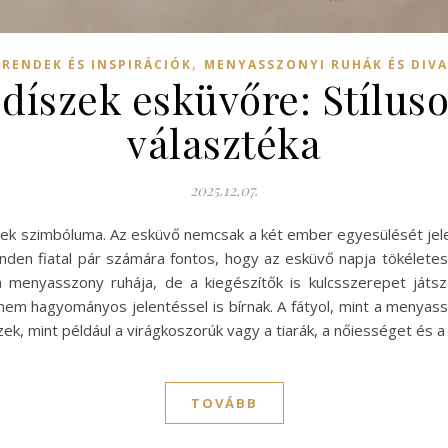
,
TRENDEK ÉS INSPIRÁCIÓK
MENYASSZONYI RUHÁK ÉS DIV
jdíszek esküvőre: Stílus
választéka
2025.12.07.
ek szimbóluma. Az esküvő nemcsak a két ember egyesülését jelen
inden fiatal pár számára fontos, hogy az esküvő napja tökéletes 
 menyasszony ruhája, de a kiegészítők is kulcsszerepet játsza
em hagyományos jelentéssel is bírnak. A fátyol, mint a menyassz
szek, mint például a virágkoszorúk vagy a tiarák, a nőiességet és 
TOVÁBB