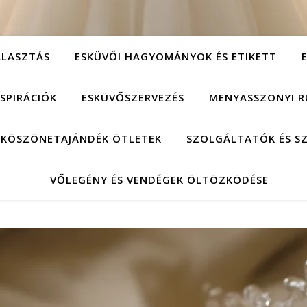
ÁLASZTÁS
ESKÜVŐI HAGYOMÁNYOK ÉS ETIKETT
NSPIRÁCIÓK
ESKÜVŐSZERVEZÉS
MENYASSZONYI R
 KÖSZÖNETAJÁNDÉK ÖTLETEK
SZOLGÁLTATÓK ÉS S
VŐLEGÉNY ÉS VENDÉGEK ÖLTÖZKÖDÉSE