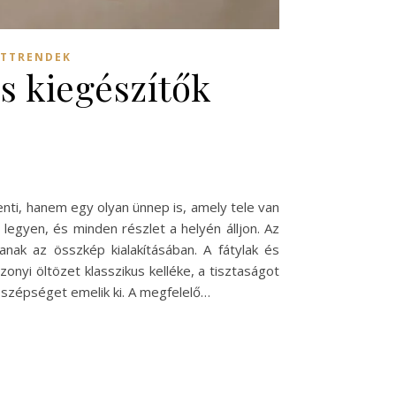
ATTRENDEK
os kiegészítők
ti, hanem egy olyan ünnep is, amely tele van
legyen, és minden részlet a helyén álljon. Az
nak az összkép kialakításában. A fátylak és
onyi öltözet klasszikus kelléke, a tisztaságot
a szépséget emelik ki. A megfelelő…