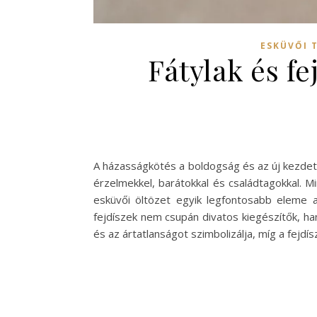
ESKÜVŐI 
Fátylak és fe
A házasságkötés a boldogság és az új kezdet
érzelmekkel, barátokkal és családtagokkal. M
esküvői öltözet egyik legfontosabb eleme a
fejdíszek nem csupán divatos kiegészítők, han
és az ártatlanságot szimbolizálja, míg a fejdí