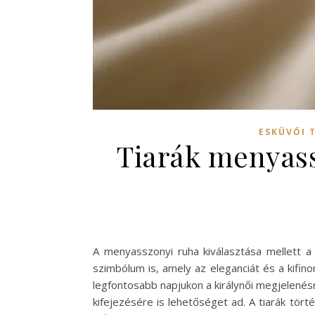
ESKÜVŐI 
Tiarák menyass
A menyasszonyi ruha kiválasztása mellett a 
szimbólum is, amely az eleganciát és a kifin
legfontosabb napjukon a királynői megjelenés
kifejezésére is lehetőséget ad. A tiarák tör