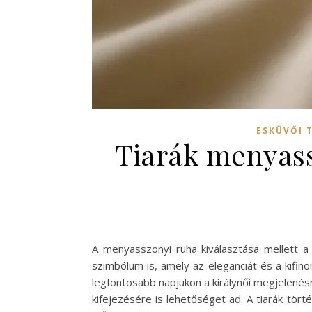
ESKÜVŐI 
Tiarák menyass
A menyasszonyi ruha kiválasztása mellett a 
szimbólum is, amely az eleganciát és a kifin
legfontosabb napjukon a királynői megjelenés
kifejezésére is lehetőséget ad. A tiarák tör