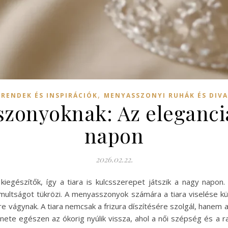
,
TRENDEK ÉS INSPIRÁCIÓK
MENYASSZONYI RUHÁK ÉS DIV
zonyoknak: Az eleganci
napon
2026.02.22.
kiegészítők, így a tiara is kulcsszerepet játszik a nagy nap
omultságot tükrözi. A menyasszonyok számára a tiara viselése k
re vágynak. A tiara nemcsak a frizura díszítésére szolgál, hane
ténete egészen az ókorig nyúlik vissza, ahol a női szépség és a 