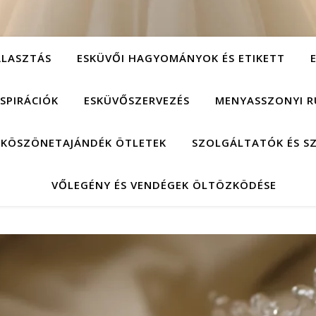
ÁLASZTÁS
ESKÜVŐI HAGYOMÁNYOK ÉS ETIKETT
NSPIRÁCIÓK
ESKÜVŐSZERVEZÉS
MENYASSZONYI R
 KÖSZÖNETAJÁNDÉK ÖTLETEK
SZOLGÁLTATÓK ÉS S
VŐLEGÉNY ÉS VENDÉGEK ÖLTÖZKÖDÉSE