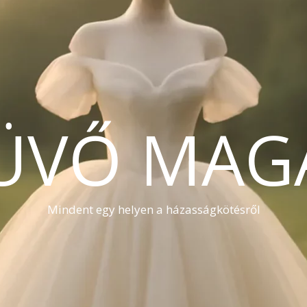
ÜVŐ MAG
Mindent egy helyen a házasságkötésről