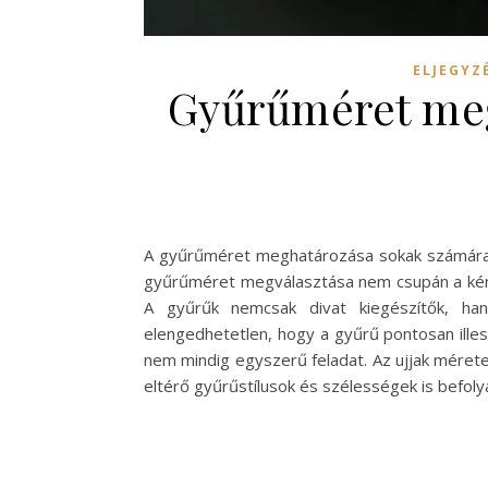
ELJEGYZ
Gyűrűméret meg
A gyűrűméret meghatározása sokak számára ki
gyűrűméret megválasztása nem csupán a kénye
A gyűrűk nemcsak divat kiegészítők, han
elengedhetetlen, hogy a gyűrű pontosan ill
nem mindig egyszerű feladat. Az ujjak mérete
eltérő gyűrűstílusok és szélességek is befol