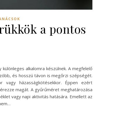
TANÁCSOK
rükkök a pontos
 különleges alkalomra készülnek. A megfelelő
nzóbb, és hosszú távon is megőrzi szépségét.
kor vagy házasságkötésekkor. Éppen ezért
an érezze magát. A gyűrűméret meghatározása
let vagy napi aktivitás hatására. Emellett az
n nem…