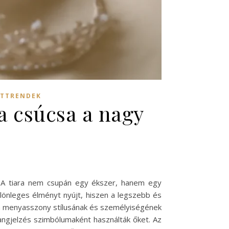
ATTRENDEK
a csúcsa a nagy
on. A tiara nem csupán egy ékszer, hanem egy
ülönleges élményt nyújt, hiszen a legszebb és
m a menyasszony stílusának és személyiségének
rangjelzés szimbólumaként használták őket. Az